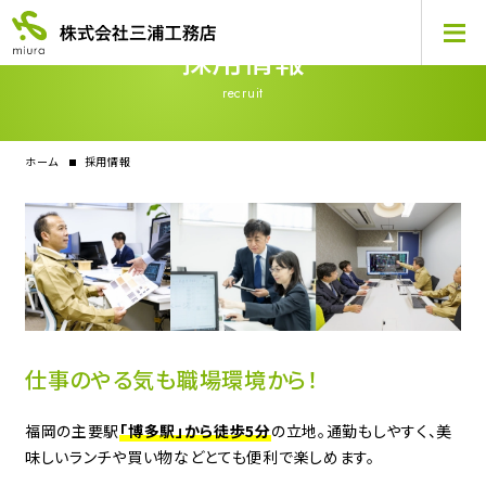
採用情報
recruit
ホーム
採用情報
仕事のやる気も職場環境から！
福岡の主要駅
「博多駅」から徒歩5分
の立地。通勤もしやすく、美
味しいランチや買い物などとても便利で楽しめます。