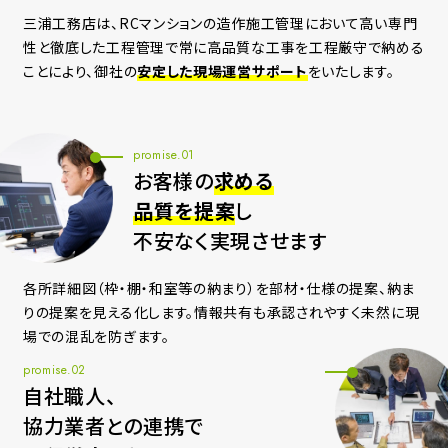
三浦工務店は、RCマンションの造作施工管理において
高い専門
性と徹底した工程管理で常に高品質な工事を工程厳守で納める
ことにより、
御社の
安定した現場運営サポート
をいたします。
promise.01
お客様の
求める
品質を提案
し
不安なく実現させます
各所詳細図（枠・棚・和室等の納まり）を部材・仕様の提案、納ま
りの提案を見える化します。情報共有も承認されやすく未然に現
場での混乱を防ぎます。
promise.02
自社職人、
協力業者との連携で