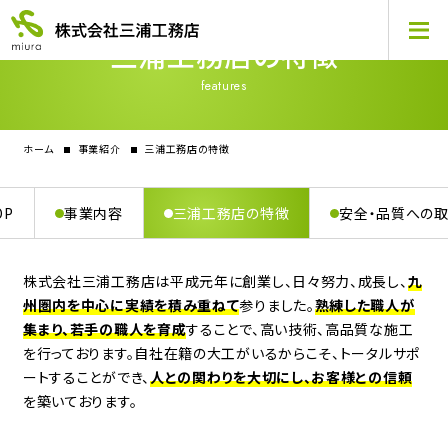
三浦工務店の特徴
features
ホーム
事業紹介
三浦工務店の特徴
OP
事業内容
三浦工務店の特徴
安全・品質への
株式会社三浦工務店は平成元年に創業し、日々努力、成長し、
九
州圏内を中心に実績を積み重ねて
参りました。
熟練した職人が
集まり、若手の職人を育成
することで、高い技術、高品質な施工
を行っております。
自社在籍の大工がいるからこそ、トータルサポ
ートすることができ、
人との関わりを大切にし、お客様との信頼
を築いております。