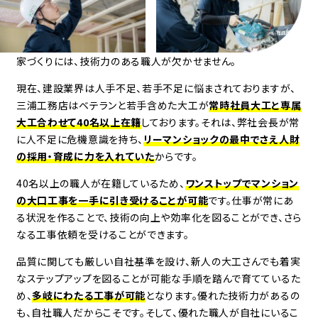
家づくりには、技術力のある職人が欠かせません。
現在、建設業界は人手不足、若手不足に悩まされておりますが、
三浦工務店はベテランと若手含めた大工が
常時社員大工と専属
大工合わせて40名以上在籍
しております。それは、弊社会長が常
に人不足に危機意識を持ち、
リーマンショックの最中でさえ人財
の採用・育成に力を入れていた
からです。
40名以上の職人が在籍しているため、
ワンストップでマンション
の大口工事を一手に引き受けることが可能
です。
仕事が常にあ
る状況を作ることで、技術の向上や効率化を図ることができ、さら
なる工事依頼を受けることができます。
品質に関しても厳しい自社基準を設け、新人の大工さんでも着実
なステップアップを図ることが可能な手順を踏んで育てているた
め、
多岐にわたる工事が可能
となります。
優れた技術力があるの
も、自社職人だからこそです。そして、優れた職人が自社にいるこ