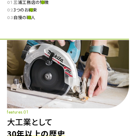
三浦工務店の特徴
3つのお約束
自慢の職人
features.01
大工業として
30年以上の歴史